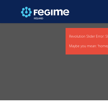
Revolution Slider Error: S
Maybe you mean: 'homep