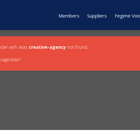
Members
Suppliers
Fegime Voi
lider with alias
creative-agency
not found.
ageslider'